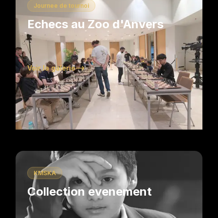
Journee de tournoi
Echecs au Zoo d'Anvers
Voir la galerie
KMSKA
Collection evenement