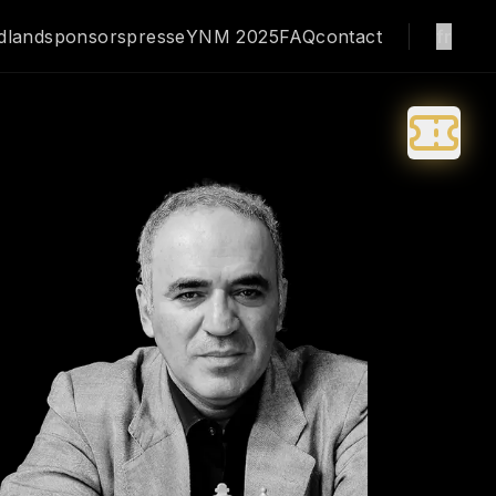
dland
sponsors
presse
YNM 2025
FAQ
contact
fr