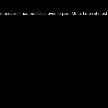
 et mesurer nos publicites avec le pixel Meta. Le pixel n'es
MENU
YOUR NEXT MOVE
accueil
Lambermontstraat 
jeunesse
btw-nummer
BE1016 785 177
Kasparov
inge.geerdens@you
VIP
move.org
GothamChess
challengers