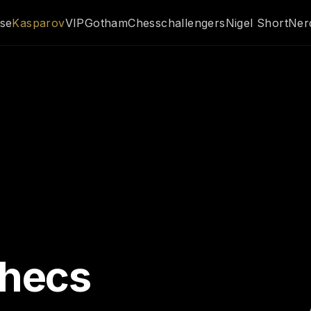
sse
Kasparov
VIP
GothamChess
challengers
Nigel Short
Ner
checs