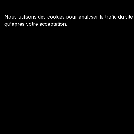
Nous utilisons des cookies pour analyser le trafic du site
qu'apres votre acceptation.
Your Next Move a ete fonde en 2009 pour inspirer,
connecter et defier jeunes et moins jeunes a travers
les echecs, avec Garry Kasparov comme figure de
proue.
Copyright 2025 Your Next Move | Tous droits reserves.