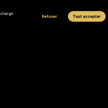
t charge
Refuser
Tout accepter
SUIVEZ NOS RESEAUX
10
rnext