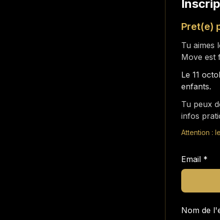
Inscri
Pret(e) 
Tu aimes l
Move est fa
Le 11 oct
enfants.
Tu peux de
infos prat
Attention : l
Email
*
Nom de l'