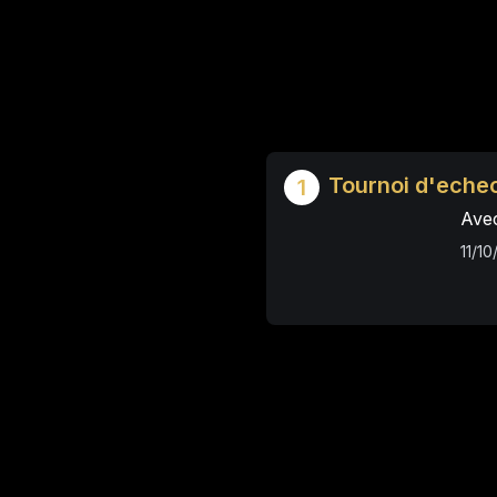
Tournoi d'eche
1
Ave
11/1