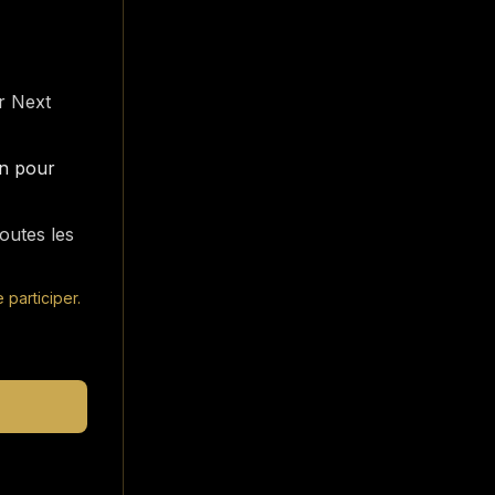
ur Next
on pour
toutes les
e participer.