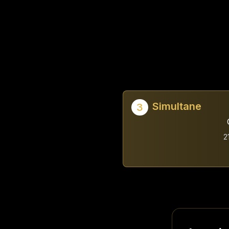
Simultane
3
2