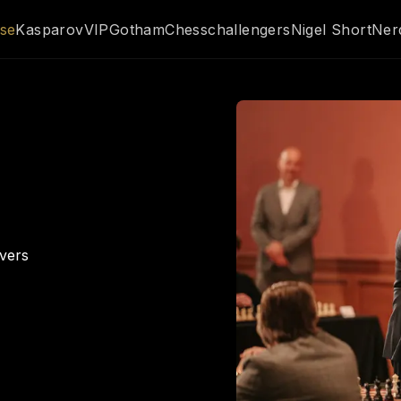
sse
Kasparov
VIP
GothamChess
challengers
Nigel Short
Ner
vers