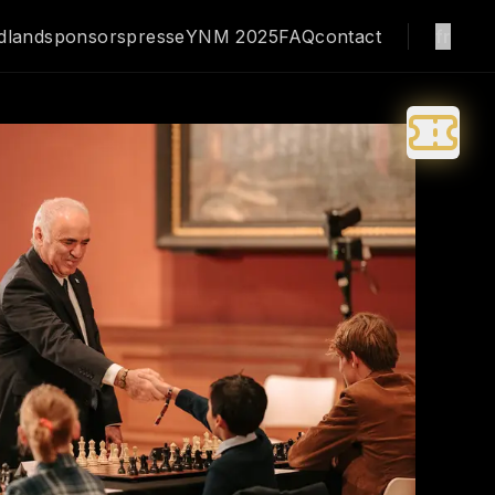
dland
sponsors
presse
YNM 2025
FAQ
contact
fr